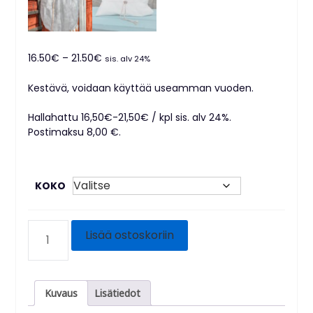
Hintaluokka:
16.50
€
–
21.50
€
sis. alv 24%
16.50€
-
Kestävä, voidaan käyttää useamman vuoden.
21.50€
Hallahattu 16,50€-21,50€ / kpl sis. alv 24%.
Postimaksu 8,00 €.
KOKO
HALLAHATTU
Lisää ostoskoriin
MÄÄRÄ
Kuvaus
Lisätiedot