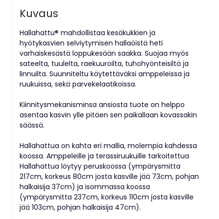
Kuvaus
Hallahattu® mahdollistaa kesäkukkien ja
hyötykasvien selviytymisen hallaöistä heti
varhaiskesästä loppukesään saakka. Suojaa myös
sateelta, tuulelta, raekuuroilta, tuhohyönteisiltä ja
linnuilta. Suunniteltu käytettäväksi amppeleissa ja
ruukuissa, sekä parvekelaatikoissa.
Kiinnitysmekanisminsa ansiosta tuote on helppo
asentaa kasvin ylle pitäen sen paikallaan kovassakin
säässä.
Hallahattua on kahta eri mallia, molempia kahdessa
koossa. Amppeleille ja terassiruukuille tarkoitettua
Hallahattua löytyy peruskoossa (ympärysmitta
217cm, korkeus 80cm josta kasville jää 73cm, pohjan
halkaisija 37cm) ja isommassa koossa
(ympärysmitta 237cm, korkeus 110cm josta kasville
jää 103cm, pohjan halkaisija 47cm).