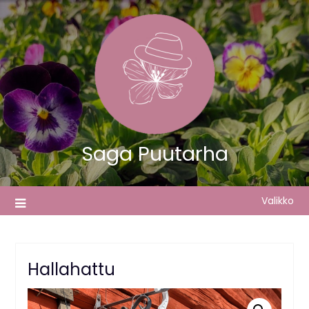
Skip
to
content
Saga Puutarha
Valikko
Hallahattu