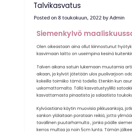
Talvikasvatus
Posted on
8 toukokuun, 2022
by
Admin
Siemenkylvö maaliskuuss
Olen oikeastaan aina ollut kiinnostunut hyötyk
kasvimaan laitto on useimpina kesinä kuitenki
Talven aikana satuin lukemaan muutamia artikk
aikaan, ja kylvöt jätetään ulos puolivarjoon o
kokeilla toimiiko tämä todella. Etenkin kun as
uskomattomalta. Tällä kasvatustyylillä satoakin
kasvattamasta pinaatista ja salaatista toukoku
Kylvöastiana käytin muovisia pikkusankoja, jot
sankon ylälaitaan porataan reikiä, jotta ylimää
tavallinen puutarhamulta , jonka päälle sieme
kerros multaa ja noin 5cm lunta. Tämän jälkeen