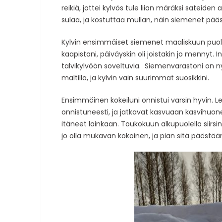
reikiä, jottei kylvös tule liian märäksi satei
sulaa, ja kostuttaa mullan, näin siemenet pä
Kylvin ensimmäiset siemenet maaliskuun puoliv
kaapistani, päiväyskin oli joistakin jo mennyt. 
talvikylvöön soveltuvia. Siemenvarastoni on ny
maltilla, ja kylvin vain suurimmat suosikkini.
Ensimmäinen kokeiluni onnistui varsin hyvin. Lehti
onnistuneesti, ja jatkavat kasvuaan kasvihuoneess
itäneet lainkaan. Toukokuun alkupuolella siir
jo olla mukavan kokoinen, ja pian sitä pääst