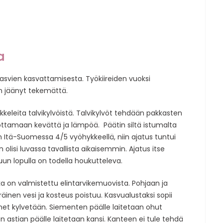
a
asvien kasvattamisesta. Työkiireiden vuoksi
n jäänyt tekemättä.
eleita talvikylvöistä. Talvikylvöt tehdään pakkasten
dottamaan kevättä ja lämpöä. Päätin siltä istumalta
un Itä-Suomessa 4/5 vyöhykkeellä, niin ajatus tuntui
 olisi luvassa tavallista aikaisemmin. Ajatus itse
un lopulla on todella houkutteleva.
ka on valmistettu elintarvikemuovista. Pohjaan ja
räinen vesi ja kosteus poistuu. Kasvualustaksi sopii
net kylvetään. Siementen päälle laitetaan ohut
 astian päälle laitetaan kansi. Kanteen ei tule tehdä