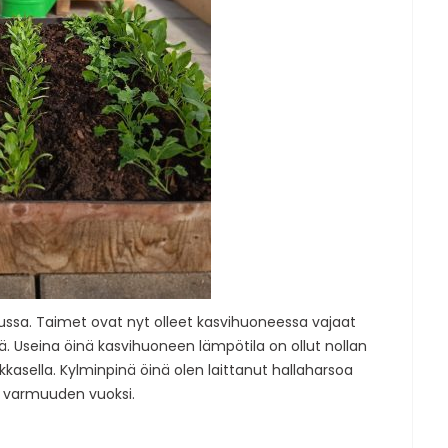
asvussa. Taimet ovat nyt olleet kasvihuoneessa vajaat
ä. Useina öinä kasvihuoneen lämpötila on ollut nollan
asella. Kylminpinä öinä olen laittanut hallaharsoa
n varmuuden vuoksi.