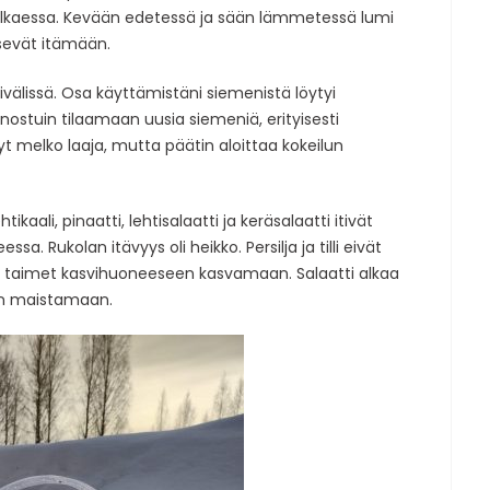
den alkaessa. Kevään edetessä ja sään lämmetessä lumi
äsevät itämään.
älissä. Osa käyttämistäni siemenistä löytyi
Innostuin tilaamaan uusia siemeniä, erityisesti
t melko laaja, mutta päätin aloittaa kokeilun
kaali, pinaatti, lehtisalaatti ja keräsalaatti itivät
a. Rukolan itävyys oli heikko. Persilja ja tilli eivät
sin taimet kasvihuoneeseen kasvamaan. Salaatti alkaa
ään maistamaan.